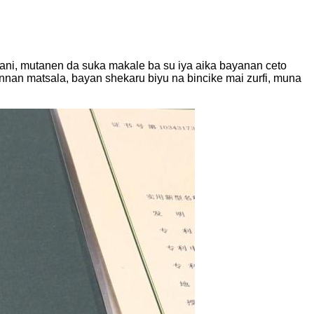
mmani, mutanen da suka makale ba su iya aika bayanan ceto
wannan matsala, bayan shekaru biyu na bincike mai zurfi, muna