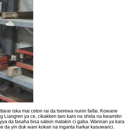
rar iska mai ceton rai da tserewa nunin faifai. Kowane
 Liangren ya ce, cikakken taro karo na shida na kwamitin
miyya da fasaha bisa sabon matakin ci gaba. Wannan ya kara
he da yin duk wani kokari na inganta harkar kasuwanci.