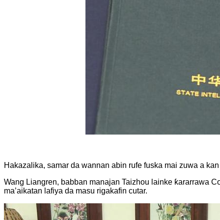
Hakazalika, samar da wannan abin rufe fuska mai zuwa a kan
Wang Liangren, babban manajan Taizhou lainke ƙararrawa Co., 
ma’aikatan lafiya da masu rigakafin cutar.