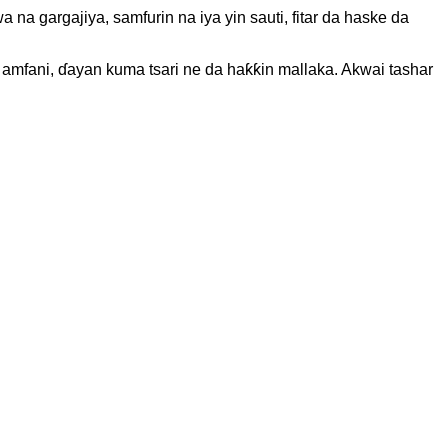
a gargajiya, samfurin na iya yin sauti, fitar da haske da
 amfani, ɗayan kuma tsari ne da haƙƙin mallaka. Akwai tashar