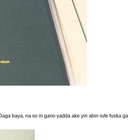
Daga baya, na so in gano yadda ake yin abin rufe fuska ga