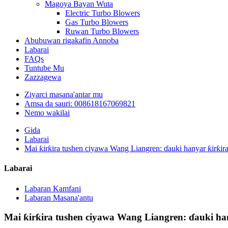
Magoya Bayan Wuta
Electric Turbo Blowers
Gas Turbo Blowers
Ruwan Turbo Blowers
Abubuwan rigakafin Annoba
Labarai
FAQs
Tuntube Mu
Zazzagewa
Ziyarci masana'antar mu
Amsa da sauri: 008618167069821
Nemo wakilai
Gida
Labarai
Mai ƙirƙira tushen ciyawa Wang Liangren: ɗauki hanyar ƙirƙira 
Labarai
Labaran Kamfani
Labaran Masana'antu
Mai ƙirƙira tushen ciyawa Wang Liangren: ɗauki han