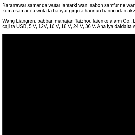
Ƙararrawar samar da wutar lantarki wani sabon samfur ne wand
kuma samar da wuta ta hanyar girgiza hannun hannu idan akwa
Wang Liangren, babban manajan Taizhou laienke alarm Co., Lt
caji ta USB, 5 V, 12V, 16 V, 18 V, 24 V, 36 V. Ana iya daidaita