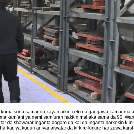
kuma suna samar da kayan aikin ceto na gaggawa kamar matatta
kuma kamfani ya nemi samfuran haƙƙin mallaka sama da 90. Wang
batar da shawarar inganta dogaro da kai da inganta harkokin ki
rkar, ya kuduri aniyar aiwatar da kirkire-kirkire har zuwa kars