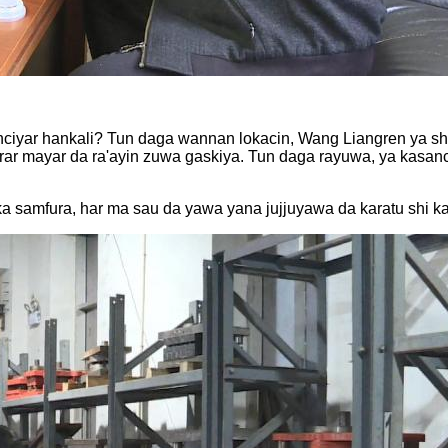
ciyar hankali? Tun daga wannan lokacin, Wang Liangren ya sha
ar mayar da ra'ayin zuwa gaskiya. Tun daga rayuwa, ya kasance
a samfura, har ma sau da yawa yana jujjuyawa da karatu shi 