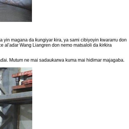
 yin magana da ƙungiyar ƙira, ya sami cibiyoyin ƙwararru don
 al'adar Wang Liangren don nemo matsaloli da ƙirƙira
kaɗai. Mutum ne mai sadaukarwa kuma mai hidimar majagaba.