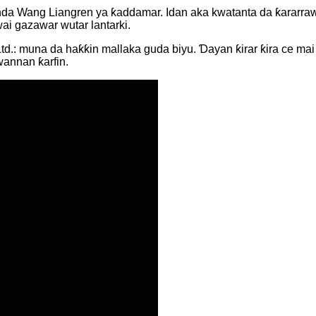
a Wang Liangren ya ƙaddamar. Idan aka kwatanta da ƙararrawa n
i gazawar wutar lantarki.
d.: muna da haƙƙin mallaka guda biyu. Ɗayan ƙirar ƙira ce mai
 wannan ƙarfin.