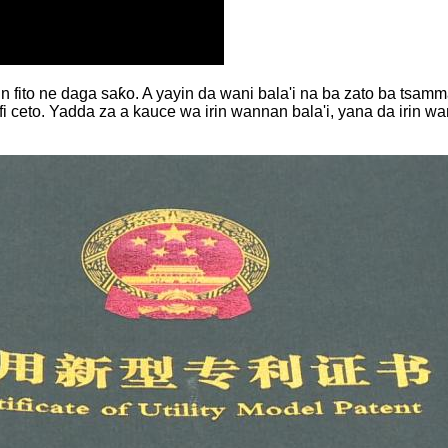
n fito ne daga saƙo. A yayin da wani bala'i na ba zato ba tsa
afi ceto. Yadda za a kauce wa irin wannan bala'i, yana da irin 