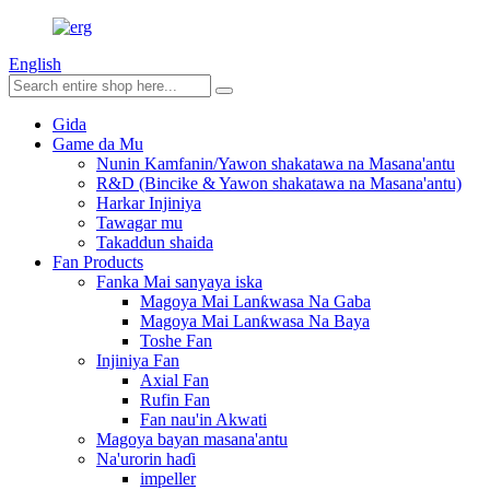
English
Gida
Game da Mu
Nunin Kamfanin/Yawon shakatawa na Masana'antu
R&D (Bincike & Yawon shakatawa na Masana'antu)
Harkar Injiniya
Tawagar mu
Takaddun shaida
Fan Products
Fanka Mai sanyaya iska
Magoya Mai Lanƙwasa Na Gaba
Magoya Mai Lanƙwasa Na Baya
Toshe Fan
Injiniya Fan
Axial Fan
Rufin Fan
Fan nau'in Akwati
Magoya bayan masana'antu
Na'urorin haɗi
impeller