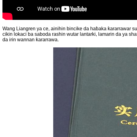
Wang Liangren ya ce, ainihin bincike da haɓaka ƙararrawar su
cikin lokaci ba saboda rashin wutar lantarki, lamarin da ya sh
da irin wannan ƙararrawa.