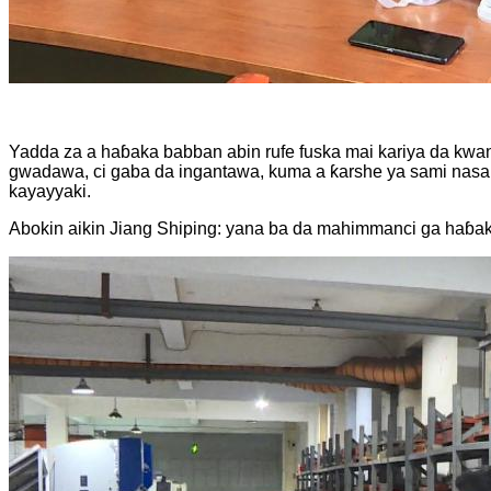
Yadda za a haɓaka babban abin rufe fuska mai kariya da kwan
gwadawa, ci gaba da ingantawa, kuma a ƙarshe ya sami nasar
kayayyaki.
Abokin aikin Jiang Shiping: yana ba da mahimmanci ga haɓak